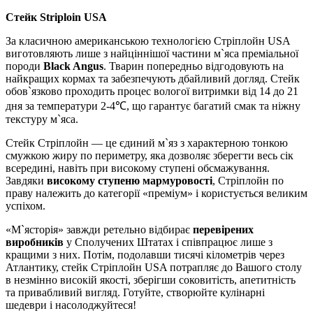
Стейк Striploin USA
За класичною американською технологією Стріплойн USA
виготовляють лише з найціннішої частини м`яса преміальної
породи
Black Angus
. Тварин попередньо відгодовують на
найкращих кормах та забезпечують дбайливий догляд. Стейк
обов`язково проходить процес вологої витримки від 14 до 21
дня за температури 2-4℃, що гарантує багатий смак та ніжну
текстуру м`яса.
Стейк Стріплойн — це єдиний м`яз з характерною тонкою
смужкою жиру по периметру, яка дозволяє зберегти весь сік
всередині, навіть при високому ступені обсмажування.
Завдяки
високому ступеню мармуровості
, Стріплойн по
праву належить до категорії «преміум» і користується великим
успіхом.
«М`ясторія» завжди ретельно відбирає
перевірених
виробників
у Сполучених Штатах і співпрацює лише з
кращими з них. Потім, подолавши тисячі кілометрів через
Атлантику, стейк Стріплойн USA потрапляє до Вашого столу
в незмінно високій якості, зберігши соковитість, апетитність
та привабливий вигляд. Готуйте, створюйте кулінарні
шедеври і насолоджуйтеся!