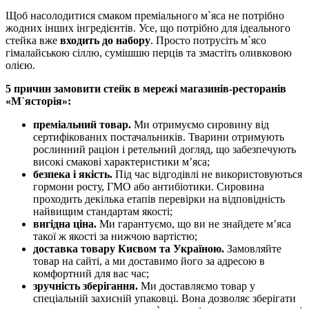
Щоб насолодитися смаком преміального м`яса не потрібно
жодних інших інгредієнтів. Усе, що потрібно для ідеального
стейка вже
входить до набору
. Просто потрусіть м`ясо
гімалайською сіллю, сумішшю перців та змастіть оливковою
олією.
5 причин замовити стейк в мережі магазинів-ресторанів
«М`ясторія»:
преміальний товар.
Ми отримуємо сировину від
сертифікованих постачальників. Тварини отримують
рослинний раціон і ретельний догляд, що забезпечують
високі смакові характеристики м’яса;
безпека і якість.
Під час відгодівлі не використовуються
гормони росту, ГМО або антибіотики. Сировина
проходить декілька етапів перевірки на відповідність
найвищим стандартам якості;
вигідна ціна.
Ми гарантуємо, що ви не знайдете м’яса
такої ж якості за нижчою вартістю;
доставка товару Києвом та Україною.
Замовляйте
товар на сайті, а ми доставимо його за адресою в
комфортний для вас час;
зручність зберігання.
Ми доставляємо товар у
спеціальній захисній упаковці. Вона дозволяє зберігати